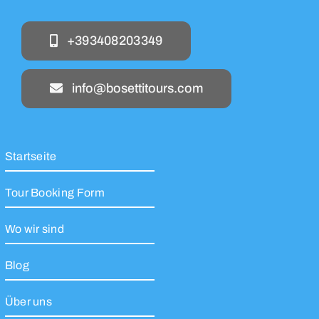
+393408203349
info@bosettitours.com
Startseite
Tour Booking Form
Wo wir sind
Blog
Über uns