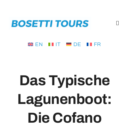
Skip
to
content
Toggl
Navig
EN
IT
DE
FR
Startseite
Tours
Das Typische
Wo wir sind
Lagunenboot:
Blog
Die Cofano
Über uns