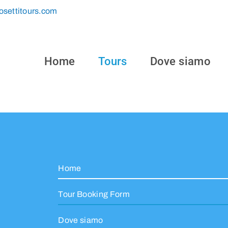
osettitours.com
Home
Tours
Dove siamo
Home
Tour Booking Form
Dove siamo