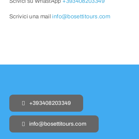
Scivici su WhastApp
+393408203349
Scrivici una mail
info@bosettitours.com
+393408203349
info@bosettitours.com