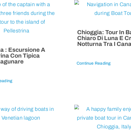
Chioggia: Tour In B
Chiaro Di Luna E C
Notturna Tra I Cana
a : Escursione A
rina Con Tipica
Lagunare
Continue Reading
eading