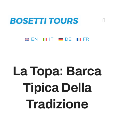
Salta
al
contenuto
Toggl
Navig
EN
IT
DE
FR
Home
Tours
La Topa: Barca
Dove siamo
Tipica Della
Blog
Tradizione
Chi Siamo